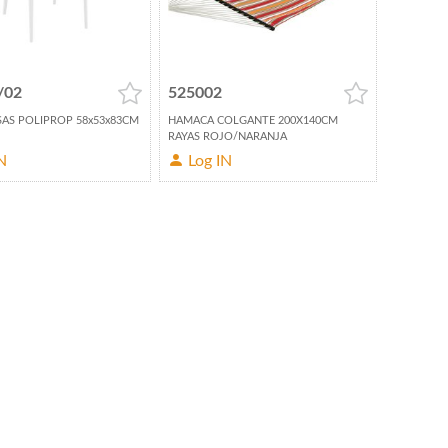
/02
525002
SAS POLIPROP 58x53x83CM
HAMACA COLGANTE 200X140CM
RAYAS ROJO/NARANJA
N
Log IN