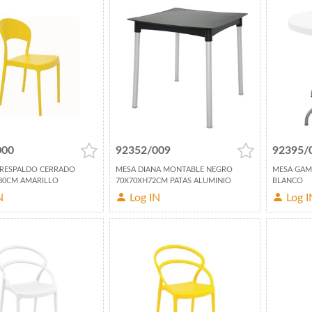
000
92352/009
92395/
SI RESPALDO CERRADO
MESA DIANA MONTABLE NEGRO
MESA GAM
X80CM AMARILLO
70X70XH72CM PATAS ALUMINIO
BLANCO
N
Log IN
Log I