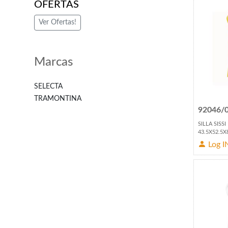
OFERTAS
Ver Ofertas!
Marcas
SELECTA
TRAMONTINA
92046/
SILLA SIS
43.5X52.5
Log I