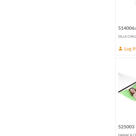
514006
SILLA CHI
Log I
525003
HAMACA C