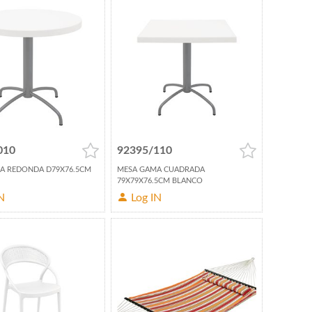
010
92395/110
A REDONDA D79X76.5CM
MESA GAMA CUADRADA
79X79X76.5CM BLANCO
N
Log IN