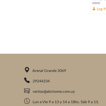
VERDE
Log I
Arenal Grande 2069
29244234
ventas@abchome.com.uy
Lun a Vie 9 a 13 y 14 a 18hs. Sáb 9 a 13.