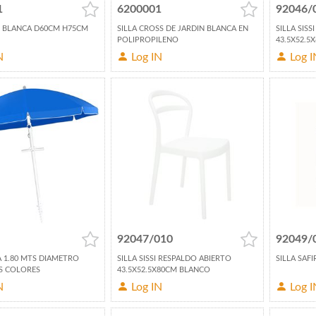
1
6200001
92046/
 BLANCA D60CM H75CM
SILLA CROSS DE JARDIN BLANCA EN
SILLA SIS
POLIPROPILENO
43.5X52.5
N
Log IN
Log I
92047/010
92049/
 1.80 MTS DIAMETRO
SILLA SISSI RESPALDO ABIERTO
SILLA SAF
S COLORES
43.5X52.5X80CM BLANCO
N
Log IN
Log I