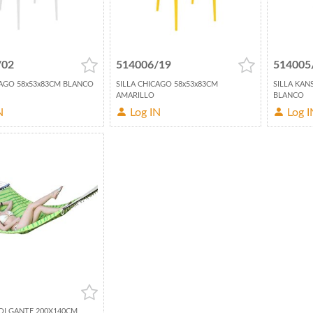
/02
514006/19
514005
CAGO 58x53x83CM BLANCO
SILLA CHICAGO 58x53x83CM
SILLA KAN
AMARILLO
BLANCO
N
Log IN
Log I
OLGANTE 200X140CM