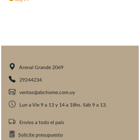
Arenal Grande 2069
29244234
ventas@abchome.com.uy
Lun a Vie 9 a 13 y 14 a 18hs. Sáb 9 a 13.
Envios a todo el país
Solicite presupuesto