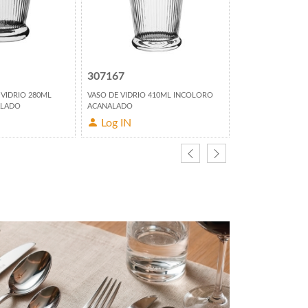
307167
307168
 VIDRIO 280ML
VASO DE VIDRIO 410ML INCOLORO
COPA DE VIDRIO 
ALADO
ACANALADO
ACANALADO
Log IN
Log IN