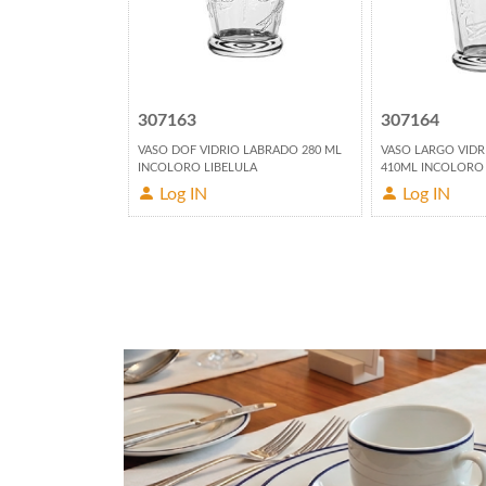
307163
307164
 LABRADO 370ML
VASO DOF VIDRIO LABRADO 280 ML
VASO LARGO VID
E LIS
INCOLORO LIBELULA
410ML INCOLORO 
Log IN
Log IN