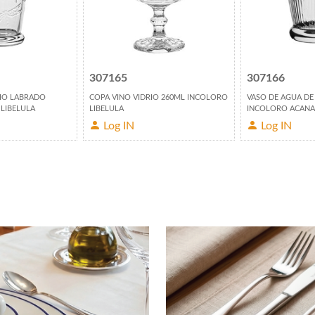
307165
307166
RIO LABRADO
COPA VINO VIDRIO 260ML INCOLORO
VASO DE AGUA DE
LIBELULA
LIBELULA
INCOLORO ACAN
Log IN
Log IN